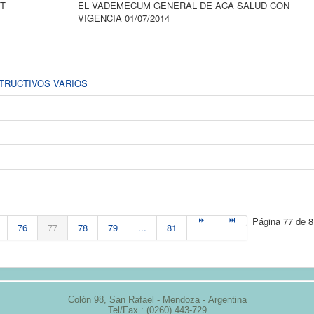
T
EL VADEMECUM GENERAL DE ACA SALUD CON
VIGENCIA 01/07/2014
TRUCTIVOS VARIOS
Página 77 de 8
76
77
78
79
...
81
Colón 98,
San Rafael - Mendoza -
Argentina
Tel/Fax.: (0260) 443-729