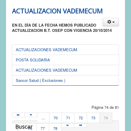
ACTUALIZACION VADEMECUM
EN EL DÍA DE LA FECHA HEMOS PUBLICADO
ACTUALIZACION B.T. OSEP CON VIGENCIA 20/10/2014
ACTUALIZACIONES VADEMECUM
POSTA SOLIDARIA
ACTUALIZACIONES VADEMECUM
Sancor Salud ( Exclusiones )
Página 74 de 81
...
70
71
72
73
74
Buscar
...
76
77
78