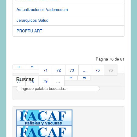
Actualizaciones Vademecum
Jerarquicos Salud
PROFRU ART
Página 76 de 81
71
72
73
...
75
76
Buscar
77
78
79
...
Buscar