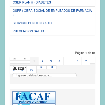
OSEP PLAN 8 - DIABETES
OSPF ( OBRA SOCIAL DE EMPLEADOS DE FARMACIA
)
SERVICIO PENITENCIARIO
PREVENCION SALUD
Página 1 de 81
1
2
3
4
...
6
7
Buscar
8
9
10
Buscar