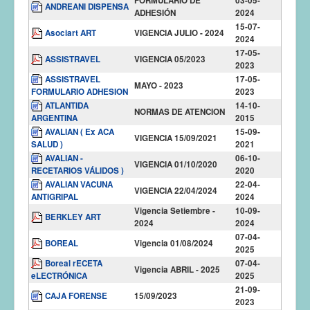
FORMULARIO DE
03-05-
ANDREANI DISPENSA
ADHESIÓN
2024
15-07-
Asociart ART
VIGENCIA JULIO - 2024
2024
17-05-
ASSISTRAVEL
VIGENCIA 05/2023
2023
ASSISTRAVEL
17-05-
MAYO - 2023
FORMULARIO ADHESION
2023
ATLANTIDA
14-10-
NORMAS DE ATENCION
ARGENTINA
2015
AVALIAN ( Ex ACA
15-09-
VIGENCIA 15/09/2021
SALUD )
2021
AVALIAN -
06-10-
VIGENCIA 01/10/2020
RECETARIOS VÁLIDOS )
2020
AVALIAN VACUNA
22-04-
VIGENCIA 22/04/2024
ANTIGRIPAL
2024
Vigencia Setiembre -
10-09-
BERKLEY ART
2024
2024
07-04-
BOREAL
Vigencia 01/08/2024
2025
Boreal rECETA
07-04-
Vigencia ABRIL - 2025
eLECTRÓNICA
2025
21-09-
CAJA FORENSE
15/09/2023
2023