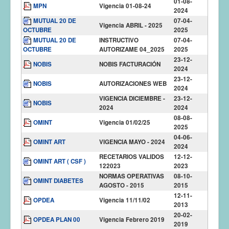
01-08-
MPN
Vigencia 01-08-24
2024
MUTUAL 20 DE
07-04-
Vigencia ABRIL - 2025
OCTUBRE
2025
MUTUAL 20 DE
INSTRUCTIVO
07-04-
OCTUBRE
AUTORIZAME 04_2025
2025
23-12-
NOBIS
NOBIS FACTURACIÓN
2024
23-12-
NOBIS
AUTORIZACIONES WEB
2024
VIGENCIA DICIEMBRE -
23-12-
NOBIS
2024
2024
08-08-
OMINT
Vigencia 01/02/25
2025
04-06-
OMINT ART
VIGENCIA MAYO - 2024
2024
RECETARIOS VALIDOS
12-12-
OMINT ART ( CSF )
122023
2023
NORMAS OPERATIVAS
08-10-
OMINT DIABETES
AGOSTO - 2015
2015
12-11-
OPDEA
Vigencia 11/11/02
2013
20-02-
OPDEA PLAN 00
Vigencia Febrero 2019
2019