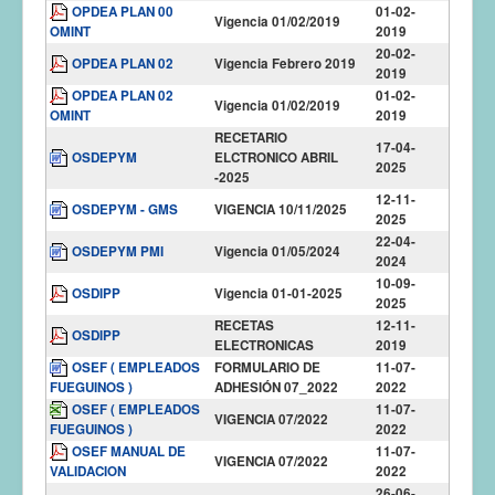
OPDEA PLAN 00
01-02-
Vigencia 01/02/2019
OMINT
2019
20-02-
OPDEA PLAN 02
Vigencia Febrero 2019
2019
OPDEA PLAN 02
01-02-
Vigencia 01/02/2019
OMINT
2019
RECETARIO
17-04-
OSDEPYM
ELCTRONICO ABRIL
2025
-2025
12-11-
OSDEPYM - GMS
VIGENCIA 10/11/2025
2025
22-04-
OSDEPYM PMI
Vigencia 01/05/2024
2024
10-09-
OSDIPP
Vigencia 01-01-2025
2025
RECETAS
12-11-
OSDIPP
ELECTRONICAS
2019
OSEF ( EMPLEADOS
FORMULARIO DE
11-07-
FUEGUINOS )
ADHESIÓN 07_2022
2022
OSEF ( EMPLEADOS
11-07-
VIGENCIA 07/2022
FUEGUINOS )
2022
OSEF MANUAL DE
11-07-
VIGENCIA 07/2022
VALIDACION
2022
26-06-