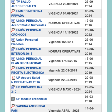
TV SALUD
23-09-
VIGENCIA 23/09/2024
AUT.ESPECIALES
2024
UNIMED MEDICINA
05-09-
VIGENCIA 04/09/2024
PRIVADA
2024
UNIÓN PERSONAL
19-08-
NORMAS OPERATIVAS
Accord Salud Numerales
2016
UNIÓN PERSONAL
26-10-
VIGENCIA 14/10/2022
CRÓNICOS
2022
Union Personal
23-06-
Vigencia 16/06/14
Diabetes
2014
UNIÓN PERSONAL
19-08-
NORMAS OPERATIVAS
INTERIOR 2015
2016
UNION PERSONAL
17-06-
Vigencia 17/06/2015
PLAN DISCAPACIDAD
2015
UNION PERSONAL
22-08-
vigencia 22-08-2019
RECETA ELECTRONICA
2019
UP Accord Salud
22-08-
vigencia 22-08-2019
N.OPERATIVAS 2016
2019
UP CRÓNICOS Res
29-05-
VIGENCIA MAYO - 2024
310
2024
01-03-
UP modelo credencial
2018
VACUNA ANTIGRIPAL
14-04-
PAMI_
Vigencia ABRIL - 2025