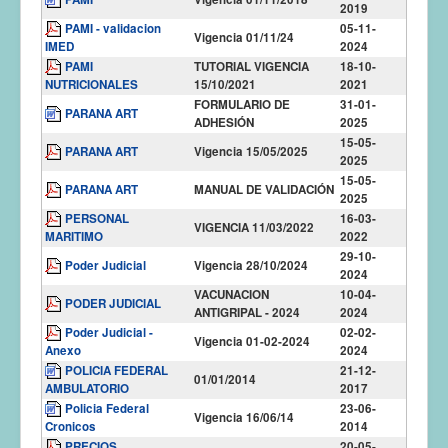
2019
PAMI - validacion
05-11-
Vigencia 01/11/24
IMED
2024
PAMI
TUTORIAL VIGENCIA
18-10-
NUTRICIONALES
15/10/2021
2021
FORMULARIO DE
31-01-
PARANA ART
ADHESIÓN
2025
15-05-
PARANA ART
Vigencia 15/05/2025
2025
15-05-
PARANA ART
MANUAL DE VALIDACIÓN
2025
PERSONAL
16-03-
VIGENCIA 11/03/2022
MARITIMO
2022
29-10-
Poder Judicial
Vigencia 28/10/2024
2024
VACUNACION
10-04-
PODER JUDICIAL
ANTIGRIPAL - 2024
2024
Poder Judicial -
02-02-
Vigencia 01-02-2024
Anexo
2024
POLICIA FEDERAL
21-12-
01/01/2014
AMBULATORIO
2017
Policia Federal
23-06-
Vigencia 16/06/14
Cronicos
2014
PRECIOS
20-05-