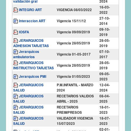
validación gral
2024
16-03-
INTEGRO ART
VIGENCIA 08/03/2022
2022
27-10-
Interaccion ART
Vigencia 15/11/12
2014
09-10-
IOSFA
Vigencia 09/09/2019
2019
JERARQUICOS
28-05-
Vigencia 28/05/2019
ADHESION TARJETAS
2019
Jerarquicos
07-10-
Vigencia 01-05-2017
ambulatorios
2017
JERARQUICOS
28-05-
Vigencia 28/05/2019
INSTRUCTIVO TARJETAS
2019
09-05-
Jerarquicos PMI
Vigencia 01/05/2023
2023
JERARQUICOS
P.M.INFANTIL - MARZO
12-04-
SALUD
2024
2024
JERARQUICOS
RECETARIOS VALIDOS
08-04-
SALUD
ABRIL - 2025
2025
JERARQUICOS
RECETARIOS
18-01-
SALUD
PREIMPRESOS
2023
JERARQUICOS
VALIDADOR VIGENCIA
18-07-
SALUD
15/07/2023
2023
02-01-