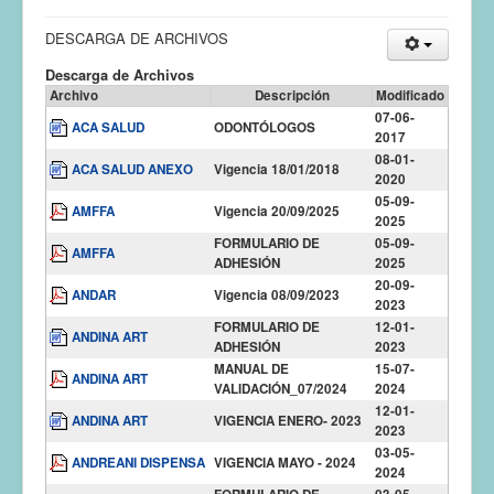
DESCARGA DE ARCHIVOS
Descarga de Archivos
Archivo
Descripción
Modificado
07-06-
ACA SALUD
ODONTÓLOGOS
2017
08-01-
ACA SALUD ANEXO
Vigencia 18/01/2018
2020
05-09-
AMFFA
Vigencia 20/09/2025
2025
FORMULARIO DE
05-09-
AMFFA
ADHESIÓN
2025
20-09-
ANDAR
Vigencia 08/09/2023
2023
FORMULARIO DE
12-01-
ANDINA ART
ADHESIÓN
2023
MANUAL DE
15-07-
ANDINA ART
VALIDACIÓN_07/2024
2024
12-01-
ANDINA ART
VIGENCIA ENERO- 2023
2023
03-05-
ANDREANI DISPENSA
VIGENCIA MAYO - 2024
2024