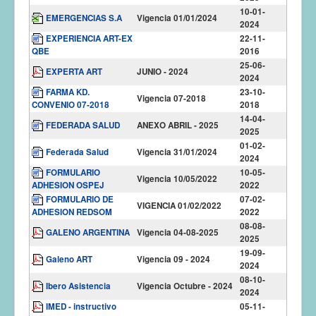
10-01-
EMERGENCIAS S.A
Vigencia 01/01/2024
2024
EXPERIENCIA ART-EX
22-11-
QBE
2016
25-06-
EXPERTA ART
JUNIO - 2024
2024
FARMA KD.
23-10-
Vigencia 07-2018
CONVENIO 07-2018
2018
14-04-
FEDERADA SALUD
ANEXO ABRIL - 2025
2025
01-02-
Federada Salud
Vigencia 31/01/2024
2024
FORMULARIO
10-05-
Vigencia 10/05/2022
ADHESION OSPEJ
2022
FORMULARIO DE
07-02-
VIGENCIA 01/02/2022
ADHESION REDSOM
2022
08-08-
GALENO ARGENTINA
Vigencia 04-08-2025
2025
19-09-
Galeno ART
Vigencia 09 - 2024
2024
08-10-
Ibero Asistencia
Vigencia Octubre - 2024
2024
IMED - instructivo
05-11-